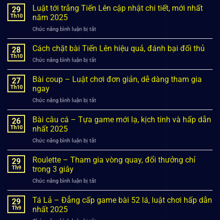
chơi
Luật tới trắng Tiến Lên cập nhật chi tiết, mới nhất
Nâng
29
xí
Cúp
Th10
năm 2025
ngầu
Khi
Chức năng bình luận bị tắt
ở
đơn
Cả
Luật
giản,
Thế
tới
Cách chặt bài Tiến Lên hiệu quả, đánh bại đối thủ
tăng
28
Giới
trắng
cơ
Th10
Dồn
Chức năng bình luận bị tắt
ở
Tiến
hội
Về
Cách
Lên
thắng
Bắc
chặt
Bài coup – Luật chơi đơn giản, dễ dàng tham gia
27
cập
lớn
Mỹ?
bài
Th10
ngay
nhật
đến
Tiến
chi
99%
Chức năng bình luận bị tắt
ở
Lên
tiết,
Bài
hiệu
mới
coup
Bài câu cá – Tựa game mới lạ, kịch tính và hấp dẫn
quả,
26
nhất
–
đánh
Th10
nhất 2025
năm
Luật
bại
2025
Chức năng bình luận bị tắt
ở
chơi
đối
Bài
đơn
thủ
câu
Roulette – Tham gia vòng quay, đổi thưởng chỉ
giản,
29
cá
dễ
Th9
trong 3 giây
–
dàng
Chức năng bình luận bị tắt
ở
Tựa
tham
Roulette
game
gia
–
Tá Lả – Đẳng cấp game bài 52 lá, luật chơi hấp dẫn
mới
29
ngay
Tham
lạ,
Th9
nhất 2025
gia
kịch