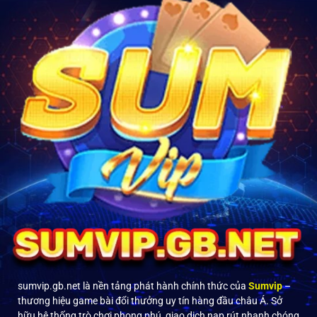
sumvip.gb.net là nền tảng phát hành chính thức của
Sumvip
–
thương hiệu game bài đổi thưởng uy tín hàng đầu châu Á. Sở
hữu hệ thống trò chơi phong phú, giao dịch nạp rút nhanh chóng