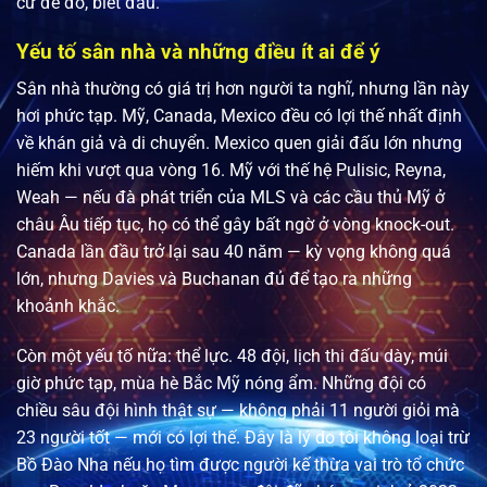
cứ để đó, biết đâu.
Yếu tố sân nhà và những điều ít ai để ý
Sân nhà thường có giá trị hơn người ta nghĩ, nhưng lần này
hơi phức tạp. Mỹ, Canada, Mexico đều có lợi thế nhất định
về khán giả và di chuyển. Mexico quen giải đấu lớn nhưng
hiếm khi vượt qua vòng 16. Mỹ với thế hệ Pulisic, Reyna,
Weah — nếu đà phát triển của MLS và các cầu thủ Mỹ ở
châu Âu tiếp tục, họ có thể gây bất ngờ ở vòng knock-out.
Canada lần đầu trở lại sau 40 năm — kỳ vọng không quá
lớn, nhưng Davies và Buchanan đủ để tạo ra những
khoảnh khắc.
Còn một yếu tố nữa: thể lực. 48 đội, lịch thi đấu dày, múi
giờ phức tạp, mùa hè Bắc Mỹ nóng ẩm. Những đội có
chiều sâu đội hình thật sự — không phải 11 người giỏi mà
23 người tốt — mới có lợi thế. Đây là lý do tôi không loại trừ
Bồ Đào Nha nếu họ tìm được người kế thừa vai trò tổ chức