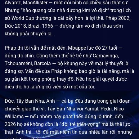
Alvarez, MacAllister — một đội hình có chiều sâu thật sự.
Nhưng “hào quang của nhà đương kim vô địch” trong lịch
sử World Cup thường là cái bẫy hơn là lợi thế. Pháp 2002,
Đức 2018, Brazil 1966 — đương kim vô địch thua sớm
không phải chuyện lạ.
Pháp thì tôi vẫn để mắt đến. Mbappé lúc đó 27 tuổi —
đúng độ chín. Cộng thêm thế hệ trẻ như Camavinga,
Tchouaméni, Barcola — bộ khung này về mặt lý thuyết là
đáng sợ. Vấn đề của Pháp không bao giờ là tài năng, mà là
sự gắn kết trong phòng thay đồ. Nếu họ giải quyết được
điều đó, họ là ứng cử viên số một của tôi.
Đức, Tây Ban Nha, Anh — cả ba đều đang trong giai đoạn
chuyển giao thú vị. Tây Ban Nha với Yamal, Pedri, Nico
Williams — nếu nhóm này phát triển đúng lộ trình, đến
2026 họ sẽ không còn là “đội trẻ triển vọng” mà là thế lực
thật. Anh thì… tôi đã mất niềm tin quá nhiều lần rồi, nhưng