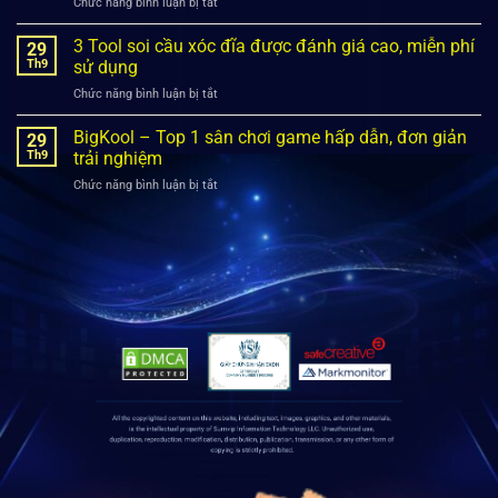
Chức năng bình luận bị tắt
ở
vòng
tính
Tá
quay,
và
Lả
3 Tool soi cầu xóc đĩa được đánh giá cao, miễn phí
đổi
29
hấp
–
thưởng
Th9
sử dụng
dẫn
Đẳng
chỉ
nhất
Chức năng bình luận bị tắt
ở
cấp
trong
2025
3
game
3
Tool
BigKool – Top 1 sân chơi game hấp dẫn, đơn giản
bài
29
giây
soi
52
Th9
trải nghiệm
cầu
lá,
Chức năng bình luận bị tắt
ở
xóc
luật
BigKool
đĩa
chơi
–
được
hấp
Top
đánh
dẫn
1
giá
nhất
sân
cao,
2025
chơi
miễn
game
phí
hấp
sử
dẫn,
dụng
đơn
giản
trải
nghiệm