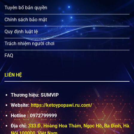
Tuyên bố bản quyền
Chính sách bảo mật
Quy định luật lệ
Trách nhiệm người chơi
FAQ
LIÊN HỆ
Thương hiệu:
SUMVIP
Website:
https://ketoypopawi.ru.com/
Hotline :
0972799999
Địa chỉ:
333 Đ. Hoàng Hoa Thám, Ngọc Hồ, Ba Đình, Hà
Nội 100000, Việt Nam