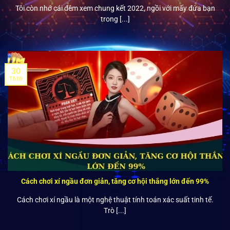
Tôi còn nhớ cái đêm xem chung kết 2022, ngồi với mấy đứa bạn
trong [...]
30
Th10
Cách chơi xí ngầu đơn giản, tăng cơ hội thắng lớn đến 99%
Cách chơi xí ngầu là một nghệ thuật tính toán xác suất tinh tế.
Trò [...]