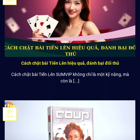
Th10
Cách chặt bài Tiến Lên hiệu quả, đánh bại đối thủ
Cách chặt bài Tiến Lên SUMVIP không chỉ là một kỹ năng, mà
còn là [...]
27
Th10