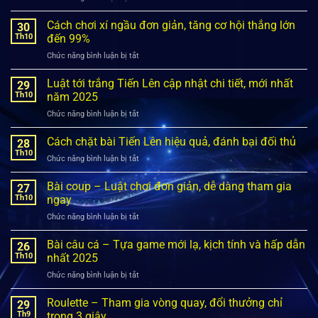
World
Cup
Cách chơi xí ngầu đơn giản, tăng cơ hội thắng lớn
30
2026
Th10
đến 99%
–
Chức năng bình luận bị tắt
ở
Ai
Cách
Sẽ
chơi
Luật tới trắng Tiến Lên cập nhật chi tiết, mới nhất
Nâng
29
xí
Cúp
Th10
năm 2025
ngầu
Khi
Chức năng bình luận bị tắt
ở
đơn
Cả
Luật
giản,
Thế
tới
Cách chặt bài Tiến Lên hiệu quả, đánh bại đối thủ
tăng
28
Giới
trắng
cơ
Th10
Dồn
Chức năng bình luận bị tắt
ở
Tiến
hội
Về
Cách
Lên
thắng
Bắc
chặt
Bài coup – Luật chơi đơn giản, dễ dàng tham gia
27
cập
lớn
Mỹ?
bài
Th10
ngay
nhật
đến
Tiến
chi
99%
Chức năng bình luận bị tắt
ở
Lên
tiết,
Bài
hiệu
mới
coup
Bài câu cá – Tựa game mới lạ, kịch tính và hấp dẫn
quả,
26
nhất
–
đánh
Th10
nhất 2025
năm
Luật
bại
2025
Chức năng bình luận bị tắt
ở
chơi
đối
Bài
đơn
thủ
câu
Roulette – Tham gia vòng quay, đổi thưởng chỉ
giản,
29
cá
dễ
Th9
trong 3 giây