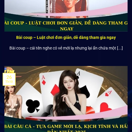
Bài coup – Luật chơi đơn giản, dễ dàng tham gia ngay
Bài coup – cái tên nghe có vẻ mới lạ nhưng lại ẩn chứa một [...]
26
Th10