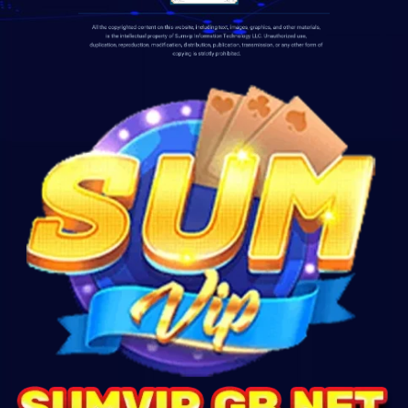
giản
trải
nghiệm