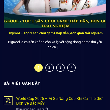
BigKool – Top 1 sân chơi game hấp dẫn, đơn giản trải nghiệm
BigKool là cái tên không còn xa lạ với cộng đồng game thủ yêu
thích [...]
1
2
3
BÀI VIẾT GẦN ĐÂY
World Cup 2026 – Ai Sẽ Nâng Cúp Khi Cả Thế Giới
19
Th6
Dồn Về Bắc Mỹ?
Chức năng bình luận bị tắt
ở