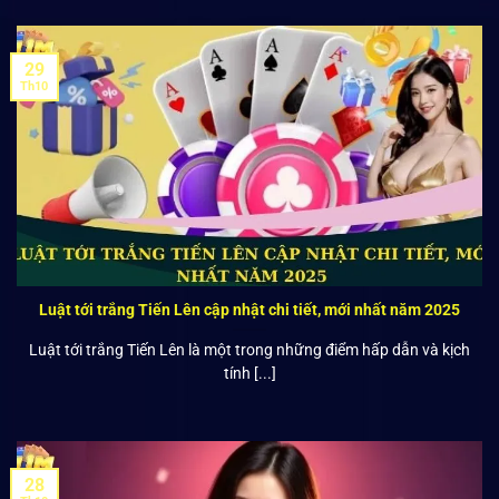
29
Th10
Luật tới trắng Tiến Lên cập nhật chi tiết, mới nhất năm 2025
Luật tới trắng Tiến Lên là một trong những điểm hấp dẫn và kịch
tính [...]
28