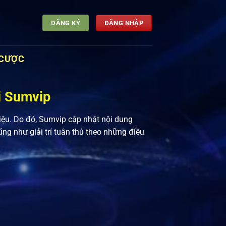
ĐĂNG KÝ
ĐĂNG NHẬP
 CƯỢC
i Sumvip
hiệu. Do đó, Sumvip cập nhật nội dung
ng như giải trí tuân thủ theo những điều