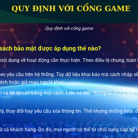
Quy định với cổng game
 sách bảo mật được áp dụng thế nào?
õ nội dung về hoạt động cần thực hiện. Theo điều lệ chung, toàn
eo yêu cầu trên hệ thống. Tùy dữ liệu khai báo mà cách nhập s
 lệch hoặc giả mạo người khác.
 và tài khoản bằng mọi cách. Liên hệ đến chúng tôi trong tình 
 lý, thay đổi hay yêu cầu xóa thông tin. Thế nhưng những hoạ
ất cả khách hàng. Do đó, mọi người có thể từ chối cung cấp dữ l