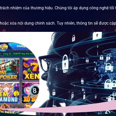
trách nhiệm của thương hiệu. Chúng tôi áp dụng công nghệ tối t
oặc xóa nội dung chính sách. Tuy nhiên, thông tin sẽ được cập 