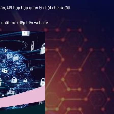
ân, kết hợp hợp quản lý chặt chẽ từ đội
nhật trực tiếp trên website.