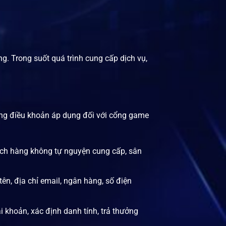
. Trong suốt quá trình cung cấp dịch vụ,
ững điều khoản áp dụng đối với cổng game
ách hàng không tự nguyện cung cấp, sân
ên, địa chỉ email, ngân hàng, số điện
ài khoản, xác định danh tính, trả thưởng