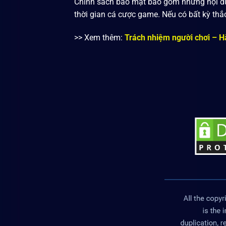
Chính sách bảo mật bao gồm những nội 
thời gian cá cược game. Nếu có bất kỳ thắ
>> Xem thêm:
Trách nhiệm người chơi – Hà