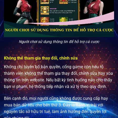
Người chơi sử dụng thông tin để hỗ trợ cá cược
Không thể tham gia thay đổi, chỉnh sửa
Không chỉ tuyên bố bản quyền, cổng game còn nêu rõ
thành viên không thể tham gia thay đổi, chỉnh sửa hay xóa
thông tin trên website. Nếu bất kỳ tình huống nào cho thấy
bạn vi phạm, hệ thống tiếp nhận và xử lý theo quy định.
Bên cạnh đó, mọi người cũng không được cung cấp hay
mua bán dữ liệu cho bên thứ 3. Đây là hành vi trái với
nguyên tắc sở hữu trí tuệ, làm ảnh hưởng đến quyền lợi