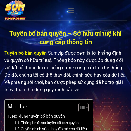
Bỏ
qua
nội
dung
Tuyên bố bản quyền – Sở hữu trí tuệ khi
cung cấp thông tin
Tuyên bố bản quyền
Sumvip được xem là lời khẳng định
về quyền sở hữu trí tuệ. Thông báo này được áp dụng đối
với tất cả thông tin do cổng game cung cấp trên hệ thống.
Do đó, chúng tôi có thể thay đổi, chỉnh sửa hay xóa dữ liệu.
Về phía người chơi, bạn được phép sử dụng để hỗ trợ giải
trí và tuân thủ đúng quy định bảo vệ.
Mục lục
Nội dung tuyên bố bản quyền
Thông tin được tuyên bố bản quyền
Quyền chỉnh sửa, thay đổi và xóa dữ liệu